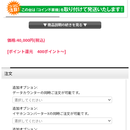
▼ 商品説明の続きを見る ▼
価格:
40,000円
(税込)
パチスロわっしょいでは、全ての台に「コイン不要機」を無料で取り付けて発送さ
[ポイント還元 400ポイント～]
せていただいております。コイン不要機をご利用になられますと、コインが必要な
くなり、払い出し音もしなくなりますのでオススメです♪
※コイン不要機が必要ない方は、ご注文時備考欄に
『コイン不要機なし』
と記載し
ていただきましたら、ご注文価格より
2000円引き
いたします。
注文
※在庫切れの台でも入荷している場合がありますので、電話かメールにてお問い合
わせ下さい。
追加オプション:
データカウンターの同時ご注文が可能です。
追加オプション:
イヤホンコンバーターXの同時ご注文が可能です。
追加オプション: