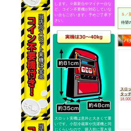
します。※最新台やマイナー台な
ど、コイン不要機が対応していな
Ｓ／
い台もございます。予めご了承下
さい。
待望
パ
スロ
タッ
18,0
スロット実機は意外と大きくて重
いです。小型冷蔵庫や洗濯機と同
じくらいなので、購入前に置き場