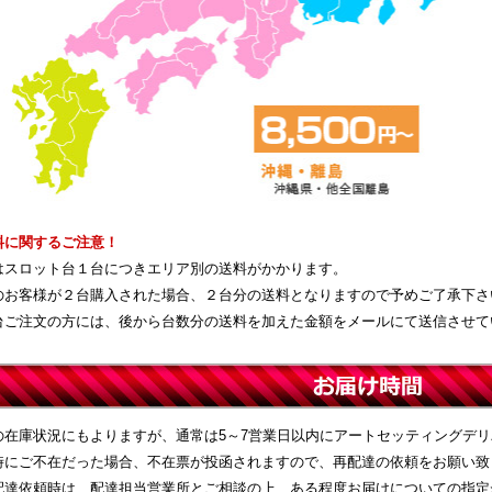
料に関するご注意！
はスロット台１台につきエリア別の送料がかかります。
のお客様が２台購入された場合、２台分の送料となりますので予めご了承下さ
台ご注文の方には、後から台数分の送料を加えた金額をメールにて送信させて
の在庫状況にもよりますが、通常は5～7営業日以内にアートセッティングデ
時にご不在だった場合、不在票が投函されますので、再配達の依頼をお願い致
配達依頼時は、配達担当営業所とご相談の上、ある程度お届けについての指定