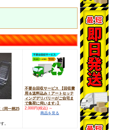
不要台回収サービス 【回収費
用＆送料込み！アートセッテ
ィングデリバリーがご自宅ま
で集荷に伺います♪】
2,000円(税込)
～
枚（同一柄25
商品を見る
です。