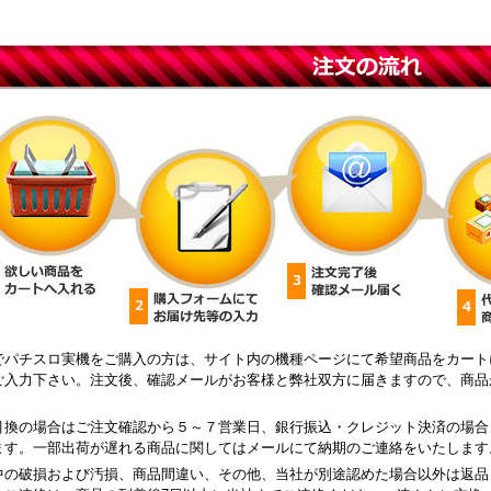
でパチスロ実機をご購入の方は、サイト内の機種ページにて希望商品をカート
ご入力下さい。注文後、確認メールがお客様と弊社双方に届きますので、商品
引換の場合はご注文確認から５～７営業日、銀行振込・クレジット決済の場合
ます。一部出荷が遅れる商品に関してはメールにて納期のご連絡をいたします
中の破損および汚損、商品間違い、その他、当社が別途認めた場合以外は返品