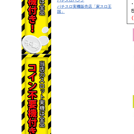
パチスロバンク
パチスロ実機販売店「家スロ王
国」