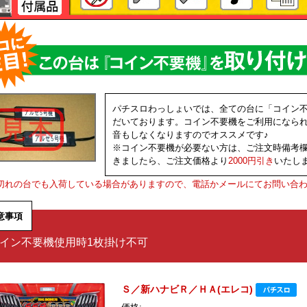
パチスロわっしょいでは、全ての台に「コイン
だいております。コイン不要機をご利用になら
音もしなくなりますのでオススメです♪
※コイン不要機が必要ない方は、ご注文時備考
きましたら、ご注文価格より
2000円引き
いたし
切れの台でも入荷している場合がありますので、電話かメールにてお問い合
意事項
イン不要機使用時1枚掛け不可
Ｓ／新ハナビＲ／ＨＡ(エレコ)