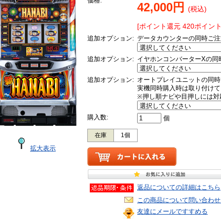
価格:
42,000円
(税込)
[ポイント還元 420ポイント
追加オプション:
データカウンターの同時ご注
追加オプション:
イヤホンコンバーターXの同
追加オプション:
オートプレイユニットの同時
実機同時購入時は取り付けて
※押し順ナビや目押しには対
購入数:
個
在庫
1個
拡大表示
返品についての詳細はこちら
この商品について問い合わせ
友達にメールですすめる