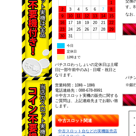
交換
1
す。
2
3
4
5
6
7
8
なお
9
10
11
12
13
14
15
16
17
18
19
20
21
22
23
24
25
26
27
28
29
30
31
今日
定休日
12時まで
パチスロわっしょいの定休日は土曜
日(一部午前中のみ)・日曜・祝日と
なります。
パチ
※銀
営業時間：10時～18時
電話連絡先：088-678-8991
※中古スロット実機の販売に関する
ご質問は、上記連絡先までお願い致
します。
中古スロット関連
中古スロット台などの実機販売店