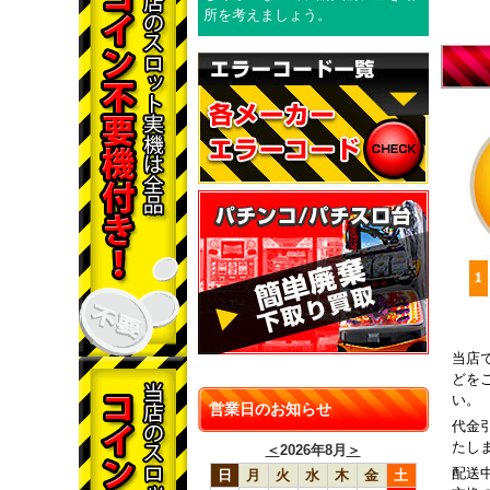
所を考えましょう。
当店
どを
い。
営業日のお知らせ
代金
たし
＜
2026年8月
＞
配送
日
月
火
水
木
金
土