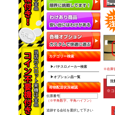
カテゴリー検索
▶パチスロメーカー検索
※在庫
▶オプション品一覧
注
荷物配送状況確認
※コ
伝票番号
（※半角数字、半角ハイフン）
追跡する会社を選択して下さい