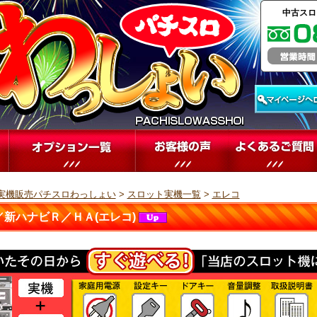
中古スロ
実機販売パチスロわっしょい
>
スロット実機一覧
>
エレコ
／新ハナビＲ／ＨＡ(エレコ)