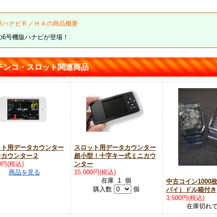
新ハナビＲ／ＨＡの商品概要
の6号機版ハナビが登場！
チンコ・スロット関連商品
ット用データカウンター
スロット用データカウンター
チカウンター２
超小型！十字キー式ミニカウ
00円(税込)
ンター
商品を見る
15,000円(税込)
在庫 1 個
中古コイン1000
購入数
個
パイ）ドル箱付き
3,500円(税込)
在庫切れ