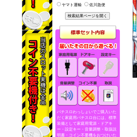
ヤマト運輸
佐川急便
パチスロわっしょいでご購入いた
だく家庭用パチスロ台には、標準
装備として家庭用電源・ドアキ
ー・設定キー・音量調整・取扱説
明書・コイン不要機をおつけいた