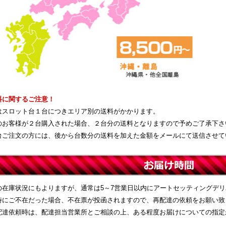
料に関するご注意！
はスロット台１台につきエリア別の送料がかかります。
のお客様が２台購入された場合、２台分の送料となりますので予めご了承下さ
台ご注文の方には、後から台数分の送料を加えた金額をメールにて送信させて
の在庫状況にもよりますが、通常は5～7営業日以内にアートセッティングデ
時にご不在だった場合、不在票が投函されますので、再配達の依頼をお願い致
配達依頼時は、配達担当営業所とご相談の上、ある程度お届けについての指定