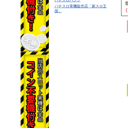
パチスロバンク
パチスロ実機販売店「家スロ王
国」