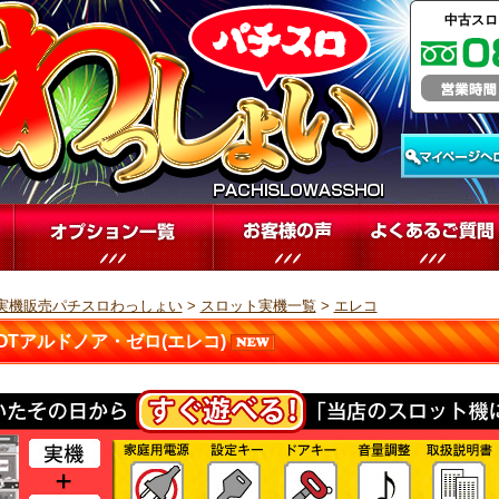
中古スロ
実機販売パチスロわっしょい
>
スロット実機一覧
>
エレコ
LOTアルドノア・ゼロ(エレコ)