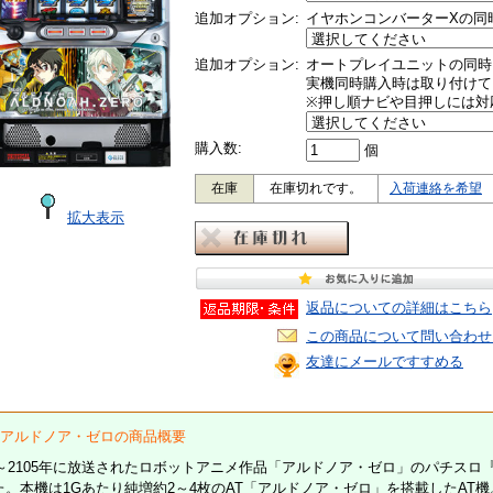
追加オプション:
イヤホンコンバーターXの同
追加オプション:
オートプレイユニットの同時
実機同時購入時は取り付けて
※押し順ナビや目押しには対
購入数:
個
在庫
在庫切れです。
入荷連絡を希望
拡大表示
返品についての詳細はこちら
この商品について問い合わせ
友達にメールですすめる
OTアルドノア・ゼロの商品概要
14～2105年に放送されたロボットアニメ作品「アルドノア・ゼロ」のパチスロ
た。本機は1Gあたり純増約2～4枚のAT「アルドノア・ゼロ」を搭載したAT機