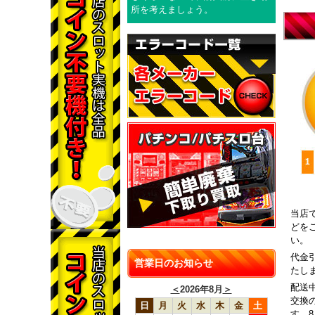
所を考えましょう。
当店
どを
い。
代金
営業日のお知らせ
たし
配送
＜
2026年8月
＞
交換
日
月
火
水
木
金
土
す。