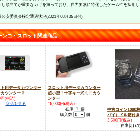
押し順当てが重要なカギを握っており、自力要素に特化したゲーム性を採用し
公安委員会検定通過状況(2021年03月05日付)
チンコ・スロット関連商品
ット用データカウンター
スロット用データカウンター
チカウンター２
超小型！十字キー式ミニカウ
00円(税込)
ンター
商品を見る
15,000円(税込)
在庫 1 個
中古コイン1000
購入数
個
パイ）ドル箱付き
3,500円(税込)
在庫切れ