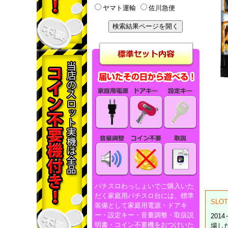
ヤマト運輸
佐川急便
パチスロわっしょいでご購入いた
だく家庭用パチスロ台には、標準
SL
装備として家庭用電源・ドアキ
ー・設定キー・音量調整・取扱説
20
明書・コイン不要機をおつけいた
場し