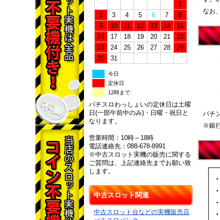
1
なお
2
3
4
5
6
7
8
9
10
11
12
13
14
15
16
17
18
19
20
21
22
23
24
25
26
27
28
29
30
31
今日
定休日
12時まで
パチスロわっしょいの定休日は土曜
日(一部午前中のみ)・日曜・祝日と
パチ
なります。
※銀
営業時間：10時～18時
電話連絡先：088-678-8991
※中古スロット実機の販売に関する
ご質問は、上記連絡先までお願い致
します。
中古スロット関連
中古スロット台などの実機販売店