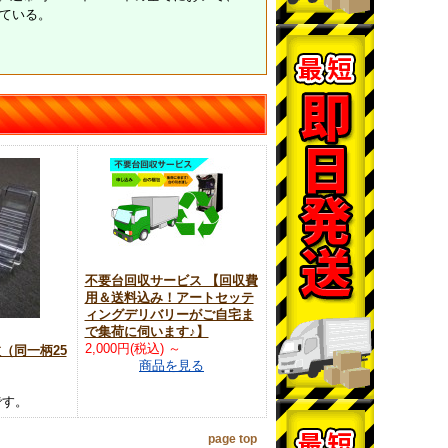
ている。
不要台回収サービス 【回収費
用＆送料込み！アートセッテ
ィングデリバリーがご自宅ま
で集荷に伺います♪】
2,000円(税込)
～
枚（同一柄25
商品を見る
です。
page top