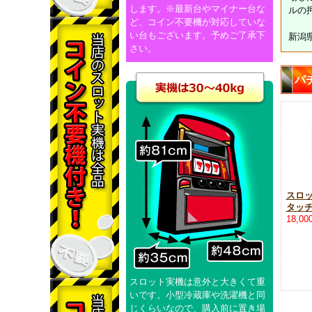
します。※最新台やマイナー台な
ルの
ど、コイン不要機が対応していな
い台もございます。予めご了承下
新潟県
さい。
パ
スロ
タッ
18,0
スロット実機は意外と大きくて重
いです。小型冷蔵庫や洗濯機と同
じくらいなので、購入前に置き場