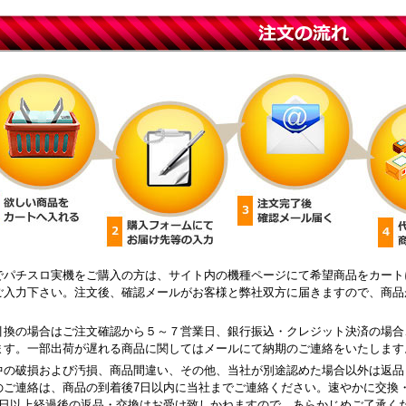
でパチスロ実機をご購入の方は、サイト内の機種ページにて希望商品をカート
ご入力下さい。注文後、確認メールがお客様と弊社双方に届きますので、商品
引換の場合はご注文確認から５～７営業日、銀行振込・クレジット決済の場合
ます。一部出荷が遅れる商品に関してはメールにて納期のご連絡をいたします
中の破損および汚損、商品間違い、その他、当社が別途認めた場合以外は返品
のご連絡は、商品の到着後7日以内に当社までご連絡ください。速やかに交換
8日以上経過後の返品・交換はお受け致しかねますので、あらかじめご了承く