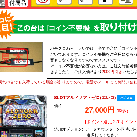
パチスロわっしょいでは、全ての台に「コイン
だいております。コイン不要機をご利用になら
音もしなくなりますのでオススメです♪
※コイン不要機が必要ない方は、ご注文時備考
きましたら、ご注文価格より
2000円引き
いたし
切れの台でも入荷している場合がありますので、電話かメールにてお問い合
SLOTアルドノア・ゼロ(エレコ)
価格:
27,000円
(税込)
[ポイント還元 270ポイント
追加オプション:
データカウンターの同時ご注