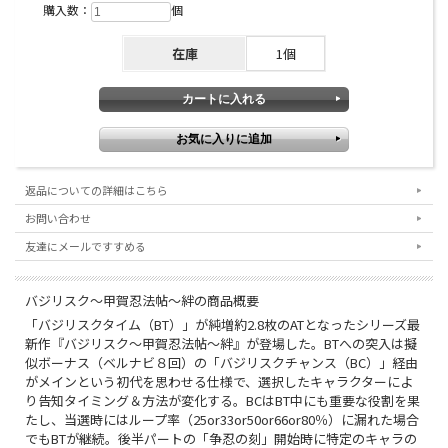
購入数：
個
からの出力は問題なく遊技に支障はございませんが、
保証対象外となりますのでご了承の上ご購入をお願い
在庫
1個
致します。ウーファー本体は取り外した状態での出荷
となります。
・トップランプの天面の一部にメッキ剥げがございま
す。
返品についての詳細はこちら
お問い合わせ
注意事項
友達にメールですすめる
※こちらの台は、経年劣化により、リールの塗装が剥
バジリスク～甲賀忍法帖～絆の商品概要
げやすくなっております。補修などができないため、
「バジリスクタイム（BT）」が純増約2.8枚のATとなったシリーズ最
ご納得いただける方のみご注文を承ります。
新作『バジリスク～甲賀忍法帖～絆』が登場した。BTへの突入は擬
※経年劣化により短時間の電源オフでバックアップエ
似ボーナス（ベルナビ８回）の「バジリスクチャンス（BC）」経由
ラー(rr)が発生する可能性がございますが、こちらは
がメインという初代を思わせる仕様で、選択したキャラクターによ
保証対象外となりますので予めご了承ください。
り告知タイミング＆方法が変化する。BCはBT中にも重要な役割を果
たし、当選時にはループ率（25or33or50or66or80％）に漏れた場合
でもBTが継続。後半パートの「争忍の刻」開始時に特定のキャラの