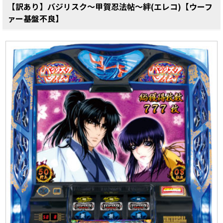
【訳あり】バジリスク～甲賀忍法帖～絆(エレコ)【ウーフ
ァー基盤不良】