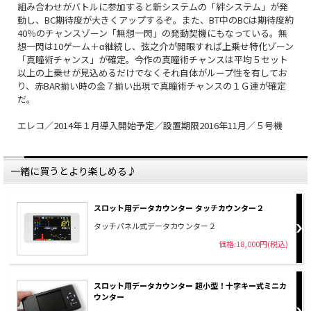
※本機はメンテナンスに長めの日数をいただく場合が
組み合わせがバトルに参加すると新システムの「絆システム」が発
ございます。5営業日以内の発送やお届け希望日に沿
動し、BC期待度が大きくアップするぞ。また、BT中のBCは期待度約
40％のチャンスゾーン「無想一閃」の発動契機にもなっている。無
えない場合がございますのでお急ぎの方はご注意くだ
想一閃は10ゲーム＋α継続し、弦之介が開眼すれば上乗せ特化ゾーン
さい。
「真瞳術チャンス」が確定。今作の真瞳術チャンスは平均５セット
以上の上乗せが見込めるだけでなくそれ自体がループ性を有してお
り、赤BAR揃い時の金７揃い出現で真瞳術チャンスの１Ｇ連が確定
だ。
エレコ／2014年１月導入開始予定／設置期限2016年11月／５号機
一緒に買うとより楽しめる♪
スロット用データカウンター タッチカウンター２
タッチパネル式データカウンター２
価格:18,000円(税込)
スロット用データカウンター 超小型！十字キー式ミニカ
ウンター