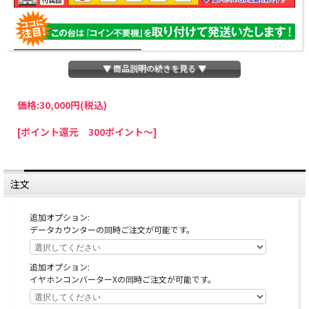
▼ 商品説明の続きを見る ▼
価格:
30,000円
(税込)
パチスロわっしょいでは、全ての台に「コイン不要機」を無料で取り付けて発送さ
[ポイント還元 300ポイント～]
せていただいております。コイン不要機をご利用になられますと、コインが必要な
くなり、払い出し音もしなくなりますのでオススメです♪
※コイン不要機が必要ない方は、ご注文時備考欄に
『コイン不要機なし』
と記載し
ていただきましたら、ご注文価格より
2000円引き
いたします。
注文
※在庫切れの台でも入荷している場合がありますので、電話かメールにてお問い合
わせ下さい。
追加オプション:
データカウンターの同時ご注文が可能です。
訳あり詳細
追加オプション:
イヤホンコンバーターXの同時ご注文が可能です。
・こちらの商品はウーファー基盤不良のため、ウーフ
ァーからの音声出力が行えません。メインスピーカー