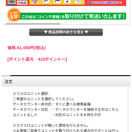
▼ 商品説明の続きを見る ▼
価格:
42,000円
(税込)
パチスロわっしょいでは、全ての台に「コイン不要機」を無料で取り付けて発送さ
[ポイント還元 420ポイント～]
せていただいております。コイン不要機をご利用になられますと、コインが必要な
くなり、払い出し音もしなくなりますのでオススメです♪
※コイン不要機が必要ない方は、ご注文時備考欄に
『コイン不要機なし』
と記載し
ていただきましたら、ご注文価格より
2000円引き
いたします。
注文
※在庫切れの台でも入荷している場合がありますので、電話かメールにてお問い合
わせ下さい。
スマスロユニット選択:
ご希望のユニットを選択してください。
オプションに関するご注意
データカウンター非対応：すぐに遊べる標準装備
データカウンター対応 ：データカウンターを接続する方はこちら
ユニットなし※ ：対応のユニットをお持ちの方
※スマスロユニットとは：コイン不要機のように実機
にクレジットを入れるための装置です。
※スマスロユニットが無いと遊技を行えません。
※お客様ご自身でユニットを取り付けられる場合のサポートは行っ