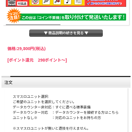
▼ 商品説明の続きを見る ▼
価格:
29,800円
(税込)
パチスロわっしょいでは、全ての台に「コイン不要機」を無料で取り付けて発送さ
[ポイント還元 298ポイント～]
せていただいております。コイン不要機をご利用になられますと、コインが必要な
くなり、払い出し音もしなくなりますのでオススメです♪
※コイン不要機が必要ない方は、ご注文時備考欄に
『コイン不要機なし』
と記載し
ていただきましたら、ご注文価格より
2000円引き
いたします。
注文
※在庫切れの台でも入荷している場合がありますので、電話かメールにてお問い合
わせ下さい。
スマスロユニット選択:
ご希望のユニットを選択してください。
オプションに関するご注意
データカウンター非対応：すぐに遊べる標準装備
データカウンター対応 ：データカウンターを接続する方はこちら
※スマスロユニットとは：コイン不要機のように実機
ユニットなし※ ：対応のユニットをお持ちの方
にクレジットを入れるための装置です。
※スマスロユニットが無いと遊技を行えません。