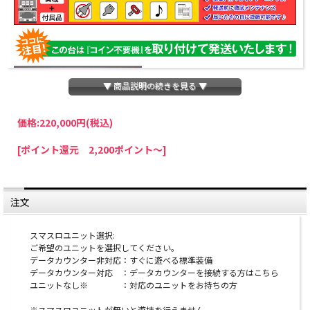
▼ 商品説明の続きを見る ▼
価格:
220,000円
(税込)
パチスロわっしょいでは、全ての台に「コイン不要機」を無料で取り付けて発送さ
[ポイント還元 2,200ポイント～]
せていただいております。コイン不要機をご利用になられますと、コインが必要な
くなり、払い出し音もしなくなりますのでオススメです♪
※コイン不要機が必要ない方は、ご注文時備考欄に
『コイン不要機なし』
と記載し
ていただきましたら、ご注文価格より
2000円引き
いたします。
注文
※在庫切れの台でも入荷している場合がありますので、電話かメールにてお問い合
わせ下さい。
スマスロユニット選択:
ご希望のユニットを選択してください。
注意事項
データカウンター非対応：すぐに遊べる標準装備
データカウンター対応 ：データカウンターを接続する方はこちら
※こちらの台は製品の特性上、塗装剥げ・メッキ剥げ
ユニットなし※ ：対応のユニットをお持ちの方
が起きやすくなっております。補修ができない部分と
※スマスロユニットが無いと遊技を行えません。