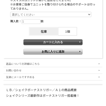
なりますので、ご了承いただける方のみご購入いただ
※お客様ご自身でユニットを取り付けられる場合のサポートは行っ
けますようお願い申し上げます。
ておりません。
購入数：
個
オプションに関するご注意
在庫
1個
※スマスロユニットとは：コイン不要機のように実機
にクレジットを入れるための装置です。
※こちらの台にイヤホンコンバーターXを取り付けた
返品についての詳細はこちら
場合、出力される音量がやや小さくなります。また、
お問い合わせ
イヤホンを外した際に筺体下部のスピーカーからは音
声が出力されない仕様になりますので予めご了承いた
友達にメールですすめる
だけますようお願い申し上げます。
ＬＢ／シェイクボーナストリガー／Ａ１の商品概要
シェイクシリーズ最新作はボーナストリガー搭載機！