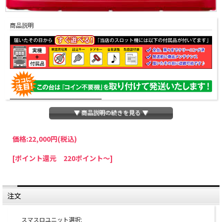
商品説明
▼ 商品説明の続きを見る ▼
価格:
22,000円
(税込)
パチスロわっしょいでは、全ての台に「コイン不要機」を無料で取り付けて発送さ
[ポイント還元 220ポイント～]
せていただいております。コイン不要機をご利用になられますと、コインが必要な
くなり、払い出し音もしなくなりますのでオススメです♪
※コイン不要機が必要ない方は、ご注文時備考欄に
『コイン不要機なし』
と記載し
ていただきましたら、ご注文価格より
2000円引き
いたします。
注文
※在庫切れの台でも入荷している場合がありますので、電話かメールにてお問い合
わせ下さい。
スマスロユニット選択: