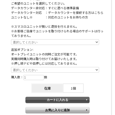
ご希望のユニットを選択してください。
オプションに関するご注意
データカウンター非対応：すぐに遊べる標準装備
データカウンター対応 ：データカウンターを接続する方はこちら
※スマスロユニットとは：コイン不要機のように実機
ユニットなし※ ：対応のユニットをお持ちの方
にクレジットを入れるための装置です。
※スマスロユニットが無いと遊技を行えません。
※お客様ご自身でユニットを取り付けられる場合のサポートは行っ
ておりません。
注意事項
追加オプション:
オートプレイユニットの同時ご注文が可能です。
こちらの台は製品の特性上、塗装剥げ・メッキ剥げが
実機同時購入時は取り付けてお届けいたします。
起きやすくなっております。あまりにも剥げの範囲が
※押し順ナビや目押しには対応しておりません。
広いような場合は訳有として別途出品致しますが、多
少の塗装剥げは正常の範囲内とみなしますので、予め
購入数：
個
ご理解ご了承くださいますようお願い申し上げます。
在庫
1個
※こちらの商品は実機本体とトップランプ役物を別梱
包でお届けになります。代引きでご注文いただきまし
た場合は商品代金の10％を役物の代金引き換えとし
て、残りを実機本体のお品代として発送させていただ