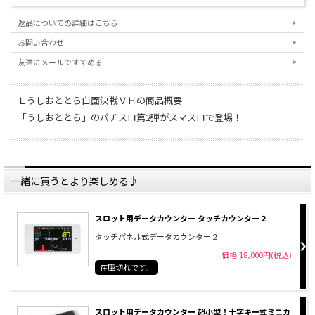
きます。大変お手数ですが2つのお荷物でそれぞれに
お支払いいただく形となりますので予めご了承いただ
返品についての詳細はこちら
きますようお願い致します。
お問い合わせ
友達にメールですすめる
Ｌうしおととら白面決戦ＶＨの商品概要
「うしおととら」のパチスロ第2弾がスマスロで登場！
一緒に買うとより楽しめる♪
スロット用データカウンター タッチカウンター２
タッチパネル式データカウンター２
価格:18,000円(税込)
在庫切れです。
スロット用データカウンター 超小型！十字キー式ミニカ