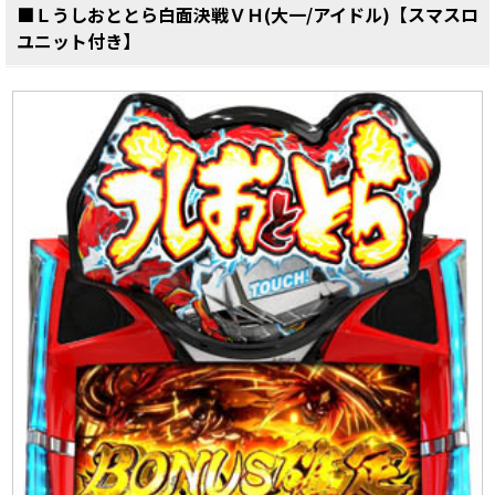
■Ｌうしおととら白面決戦ＶＨ(大一/アイドル)【スマスロ
ユニット付き】