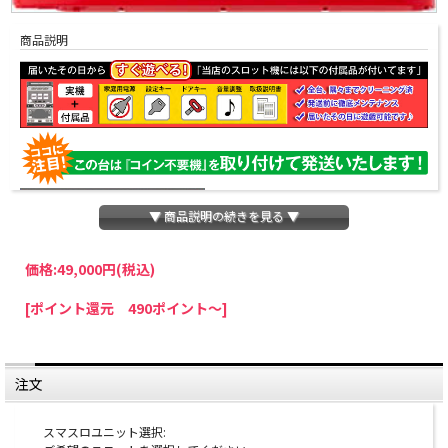
商品説明
▼ 商品説明の続きを見る ▼
価格:
49,000円
(税込)
パチスロわっしょいでは、全ての台に「コイン不要機」を無料で取り付けて発送さ
[ポイント還元 490ポイント～]
せていただいております。コイン不要機をご利用になられますと、コインが必要な
くなり、払い出し音もしなくなりますのでオススメです♪
※コイン不要機が必要ない方は、ご注文時備考欄に
『コイン不要機なし』
と記載し
ていただきましたら、ご注文価格より
2000円引き
いたします。
注文
※在庫切れの台でも入荷している場合がありますので、電話かメールにてお問い合
わせ下さい。
スマスロユニット選択: