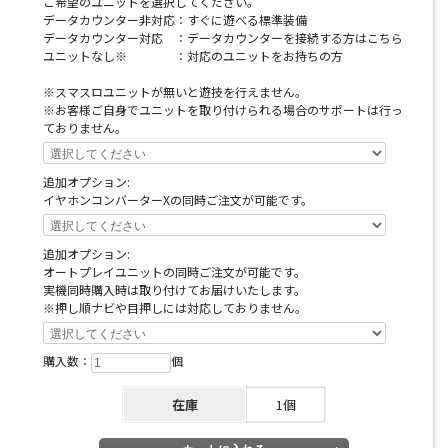
ご希望のユニットを選択してください。
オプションに関するご注意
データカウンター非対応：すぐに遊べる標準装備
データカウンター対応 ：データカウンターを接続する方はこちら
※スマスロユニットとは：コイン不要機のように実機
ユニットなし※ ：対応のユニットをお持ちの方
にクレジットを入れるための装置です。
※スマスロユニットが無いと遊技を行えません。
※お客様ご自身でユニットを取り付けられる場合のサポートは行っ
ておりません。
注意事項
追加オプション:
イヤホンコンバーターXの同時ご注文が可能です。
こちらの台は製品の特性上、塗装剥げ・メッキ剥げが
起きやすくなっております。あまりにも剥げの範囲が
広いような場合は訳有として別途出品致しますが、多
追加オプション:
オートプレイユニットの同時ご注文が可能です。
少の塗装剥げは正常の範囲内とみなしますので、予め
実機同時購入時は取り付けてお届けいたします。
ご理解ご了承くださいますようお願い申し上げます。
※押し順ナビや目押しには対応しておりません。
※こちらの商品は実機本体とトップランプ役物を別梱
購入数：
個
包でお届けになります。代引きでご注文いただきまし
た場合は商品代金の10％を役物の代金引き換えとし
在庫
1個
て、残りを実機本体のお品代として発送させていただ
きます。大変お手数ですが2つのお荷物でそれぞれに