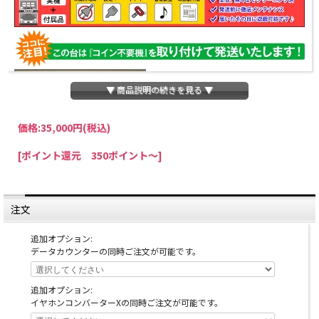
▼ 商品説明の続きを見る ▼
価格:
35,000円
(税込)
パチスロわっしょいでは、全ての台に「コイン不要機」を無料で取り付けて発送さ
[ポイント還元 350ポイント～]
せていただいております。コイン不要機をご利用になられますと、コインが必要な
くなり、払い出し音もしなくなりますのでオススメです♪
※コイン不要機が必要ない方は、ご注文時備考欄に
『コイン不要機なし』
と記載し
ていただきましたら、ご注文価格より
2000円引き
いたします。
注文
※在庫切れの台でも入荷している場合がありますので、電話かメールにてお問い合
わせ下さい。
追加オプション:
データカウンターの同時ご注文が可能です。
追加オプション:
イヤホンコンバーターXの同時ご注文が可能です。