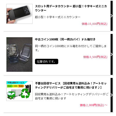
スロット用データカウンター 超小型！十字キー式ミニカ
ウンター
超小型！十字キー式ミニカウンター
価格:15,000円(税込)
中古コイン1000枚（同一柄25パイ）ドル箱付き
同一柄のコイン1000枚にドル箱をお付けしてご提供しま
す。
価格:3,500円(税込)
在庫切れです。
不要台回収サービス 【回収費用＆送料込み！アートセッ
ティングデリバリーがご自宅まで集荷に伺います♪】
回収費用＆送料込み！アートセッティングデリバリーがご
自宅まで集荷に伺います
価格:2,000円(税込)
～