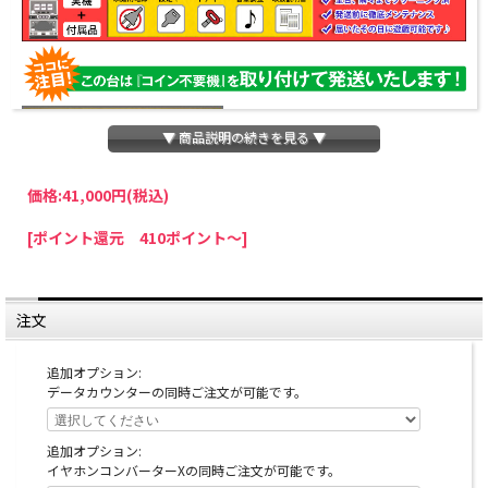
▼ 商品説明の続きを見る ▼
価格:
41,000円
(税込)
パチスロわっしょいでは、全ての台に「コイン不要機」を無料で取り付けて発送さ
[ポイント還元 410ポイント～]
せていただいております。コイン不要機をご利用になられますと、コインが必要な
くなり、払い出し音もしなくなりますのでオススメです♪
※コイン不要機が必要ない方は、ご注文時備考欄に
『コイン不要機なし』
と記載し
ていただきましたら、ご注文価格より
2000円引き
いたします。
注文
※在庫切れの台でも入荷している場合がありますので、電話かメールにてお問い合
わせ下さい。
追加オプション:
データカウンターの同時ご注文が可能です。
追加オプション:
イヤホンコンバーターXの同時ご注文が可能です。