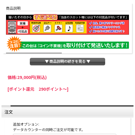
商品説明
▼ 商品説明の続きを見る ▼
価格:
29,000円
(税込)
パチスロわっしょいでは、全ての台に「コイン不要機」を無料で取り付けて発送さ
[ポイント還元 290ポイント～]
せていただいております。コイン不要機をご利用になられますと、コインが必要な
くなり、払い出し音もしなくなりますのでオススメです♪
※コイン不要機が必要ない方は、ご注文時備考欄に
『コイン不要機なし』
と記載し
ていただきましたら、ご注文価格より
2000円引き
いたします。
注文
※在庫切れの台でも入荷している場合がありますので、電話かメールにてお問い合
わせ下さい。
追加オプション:
データカウンターの同時ご注文が可能です。