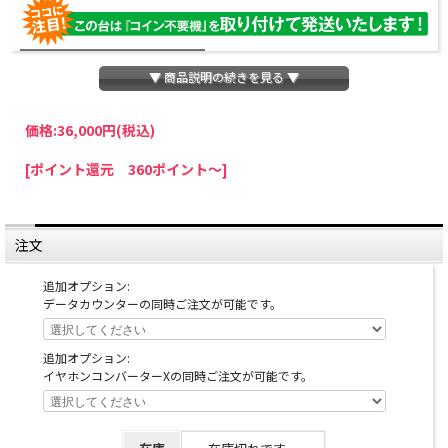
▼ 商品説明の続きを見る ▼
価格:
36,000円
(税込)
パチスロわっしょいでは、全ての台に「コイン不要機」を無料で取り付けて発送さ
[ポイント還元 360ポイント～]
せていただいております。コイン不要機をご利用になられますと、コインが必要な
くなり、払い出し音もしなくなりますのでオススメです♪
※コイン不要機が必要ない方は、ご注文時備考欄に
『コイン不要機なし』
と記載し
ていただきましたら、ご注文価格より
2000円引き
いたします。
注文
※在庫切れの台でも入荷している場合がありますので、電話かメールにてお問い合
わせ下さい。
追加オプション:
データカウンターの同時ご注文が可能です。
追加オプション:
イヤホンコンバーターXの同時ご注文が可能です。