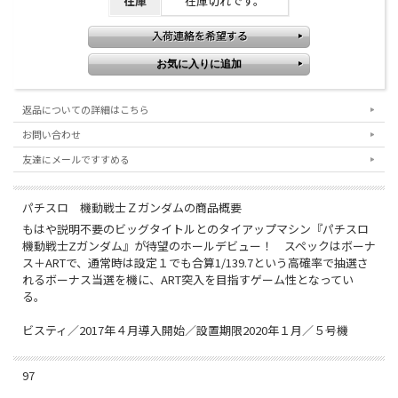
在庫
在庫切れです。
返品についての詳細はこちら
お問い合わせ
友達にメールですすめる
パチスロ 機動戦士Ｚガンダムの商品概要
もはや説明不要のビッグタイトルとのタイアップマシン『パチスロ
機動戦士Zガンダム』が待望のホールデビュー！ スペックはボーナ
ス＋ARTで、通常時は設定１でも合算1/139.7という高確率で抽選さ
れるボーナス当選を機に、ART突入を目指すゲーム性となってい
る。
ビスティ／2017年４月導入開始／設置期限2020年１月／５号機
97