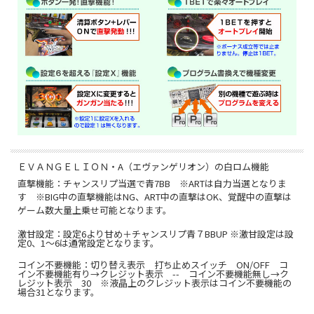
ＥＶＡＮＧＥＬＩＯＮ・A（エヴァンゲリオン）の白ロム機能
直撃機能：チャンスリプ当選で青7BB ※ARTは自力当選となりま
す ※BIG中の直撃機能はNG、ART中の直撃はOK、覚醒中の直撃は
ゲーム数大量上乗せ可能となります。
激甘設定：設定6より甘め＋チャンスリプ青７BBUP ※激甘設定は設
定0、1～6は通常設定となります。
コイン不要機能：切り替え表示 打ち止めスイッチ ON/OFF コ
イン不要機能有り→クレジット表示 -- コイン不要機能無し→ク
レジット表示 30 ※液晶上のクレジット表示はコイン不要機能の
場合31となります。