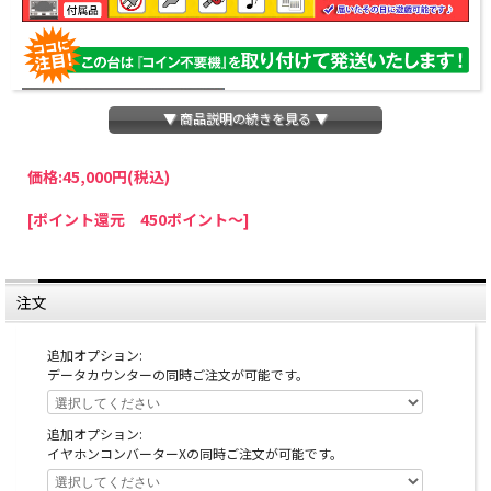
▼ 商品説明の続きを見る ▼
価格:
45,000円
(税込)
パチスロわっしょいでは、全ての台に「コイン不要機」を無料で取り付けて発送さ
[ポイント還元 450ポイント～]
せていただいております。コイン不要機をご利用になられますと、コインが必要な
くなり、払い出し音もしなくなりますのでオススメです♪
※コイン不要機が必要ない方は、ご注文時備考欄に
『コイン不要機なし』
と記載し
ていただきましたら、ご注文価格より
2000円引き
いたします。
注文
※在庫切れの台でも入荷している場合がありますので、電話かメールにてお問い合
わせ下さい。
追加オプション:
データカウンターの同時ご注文が可能です。
追加オプション:
イヤホンコンバーターXの同時ご注文が可能です。