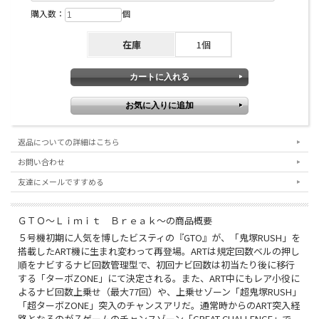
購入数：
個
在庫
1個
返品についての詳細はこちら
お問い合わせ
友達にメールですすめる
ＧＴＯ～Ｌｉｍｉｔ Ｂｒｅａｋ～の商品概要
５号機初期に人気を博したビスティの『GTO』が、「鬼塚RUSH」を
搭載したART機に生まれ変わって再登場。ARTは規定回数ベルの押し
順をナビするナビ回数管理型で、初回ナビ回数は初当たり後に移行
する「ターボZONE」にて決定される。また、ART中にもレア小役に
よるナビ回数上乗せ（最大77回）や、上乗せゾーン「超鬼塚RUSH」
「超ターボZONE」突入のチャンスアリだ。通常時からのART突入経
路となるのが７ゲームのチャンスゾーン「GREAT CHALLENGE」で、