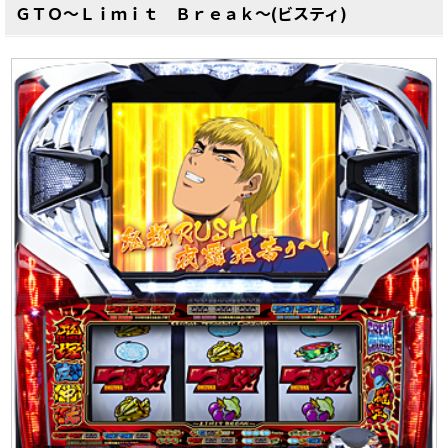
ＧＴＯ～Ｌｉｍｉｔ Ｂｒｅａｋ～(ビスティ)