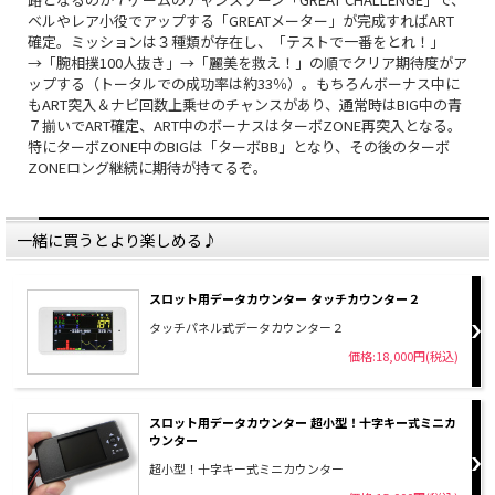
ベルやレア小役でアップする「GREATメーター」が完成すればART
確定。ミッションは３種類が存在し、「テストで一番をとれ！」
→「腕相撲100人抜き」→「麗美を救え！」の順でクリア期待度がア
ップする（トータルでの成功率は約33％）。もちろんボーナス中に
もART突入＆ナビ回数上乗せのチャンスがあり、通常時はBIG中の青
７揃いでART確定、ART中のボーナスはターボZONE再突入となる。
特にターボZONE中のBIGは「ターボBB」となり、その後のターボ
ZONEロング継続に期待が持てるぞ。
一緒に買うとより楽しめる♪
スロット用データカウンター タッチカウンター２
タッチパネル式データカウンター２
価格:18,000円(税込)
スロット用データカウンター 超小型！十字キー式ミニカ
ウンター
超小型！十字キー式ミニカウンター