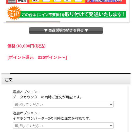
▼ 商品説明の続きを見る ▼
価格:
38,000円
(税込)
パチスロわっしょいでは、全ての台に「コイン不要機」を無料で取り付けて発送さ
[ポイント還元 380ポイント～]
せていただいております。コイン不要機をご利用になられますと、コインが必要な
くなり、払い出し音もしなくなりますのでオススメです♪
※コイン不要機が必要ない方は、ご注文時備考欄に
『コイン不要機なし』
と記載し
ていただきましたら、ご注文価格より
2000円引き
いたします。
注文
※在庫切れの台でも入荷している場合がありますので、電話かメールにてお問い合
わせ下さい。
追加オプション:
データカウンターの同時ご注文が可能です。
追加オプション:
イヤホンコンバーターXの同時ご注文が可能です。