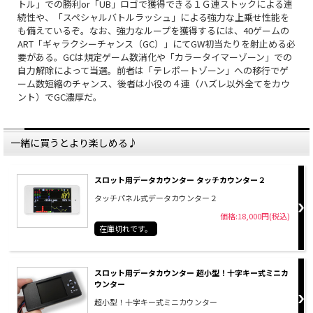
トル」での勝利or「UB」ロゴで獲得できる１Ｇ連ストックによる連
続性や、「スペシャルバトルラッシュ」による強力な上乗せ性能を
も備えているぞ。なお、強力なループを獲得するには、40ゲームの
ART「ギャラクシーチャンス（GC）」にてGW初当たりを射止める必
要がある。GCは規定ゲーム数消化や「カラータイマーゾーン」での
自力解除によって当選。前者は「テレポートゾーン」への移行でゲ
ーム数短縮のチャンス、後者は小役の４連（ハズレ以外全てをカウ
ント）でGC濃厚だ。
一緒に買うとより楽しめる♪
スロット用データカウンター タッチカウンター２
タッチパネル式データカウンター２
価格:18,000円(税込)
在庫切れです。
スロット用データカウンター 超小型！十字キー式ミニカ
ウンター
超小型！十字キー式ミニカウンター