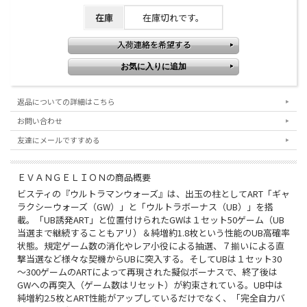
在庫
在庫切れです。
返品についての詳細はこちら
お問い合わせ
友達にメールですすめる
ＥＶＡＮＧＥＬＩＯＮの商品概要
ビスティの『ウルトラマンウォーズ』は、出玉の柱としてART「ギャ
ラクシーウォーズ（GW）」と「ウルトラボーナス（UB）」を搭
載。「UB誘発ART」と位置付けられたGWは１セット50ゲーム（UB
当選まで継続することもアリ）＆純増約1.8枚という性能のUB高確率
状態。規定ゲーム数の消化やレア小役による抽選、７揃いによる直
撃当選など様々な契機からUBに突入する。そしてUBは１セット30
～300ゲームのARTによって再現された擬似ボーナスで、終了後は
GWへの再突入（ゲーム数はリセット）が約束されている。UB中は
純増約2.5枚とART性能がアップしているだけでなく、「完全自力バ