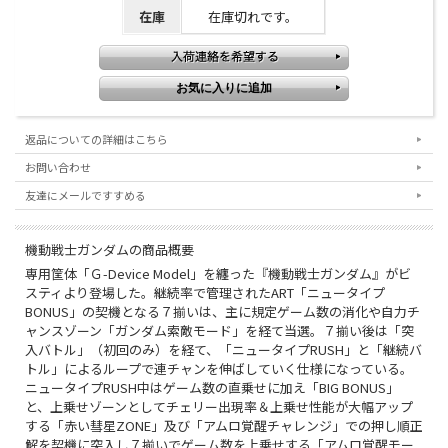
在庫
在庫切れです。
返品についての詳細はこちら
お問い合わせ
友達にメールですすめる
機動戦士ガンダムの商品概要
専用筐体「Ｇ-Device Model」を纏った『機動戦士ガンダム』がビ
スティより登場した。継続率で管理されたART「ニュータイプ
BONUS」の契機となる７揃いは、主に規定ゲーム数の消化や自力チ
ャンスゾーン「ガンダム索敵モード」を経て当選。７揃い後は「突
入バトル」（初回のみ）を経て、「ニュータイプRUSH」と「継続バ
トル」によるループで連チャンを伸ばしていく仕様になっている。
ニュータイプRUSH中はゲーム数の直乗せに加え「BIG BONUS」
と、上乗せゾーンとしてチェリー出現率＆上乗せ性能が大幅アップ
する「赤い彗星ZONE」及び「アムロ覚醒チャレンジ」での押し順正
解を契機に突入し７揃いでゲーム数を上乗せする「アムロ覚醒モー