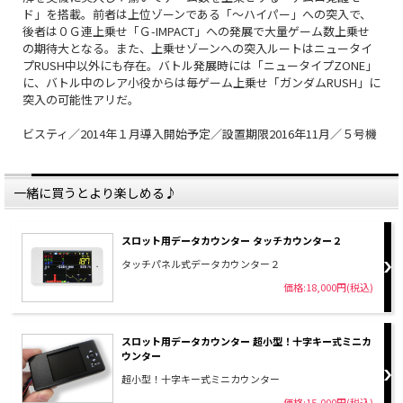
ド」を搭載。前者は上位ゾーンである「～ハイパー」への突入で、
後者は０Ｇ連上乗せ「Ｇ-IMPACT」への発展で大量ゲーム数上乗せ
の期待大となる。また、上乗せゾーンへの突入ルートはニュータイ
プRUSH中以外にも存在。バトル発展時には「ニュータイプZONE」
に、バトル中のレア小役からは毎ゲーム上乗せ「ガンダムRUSH」に
突入の可能性アリだ。
ビスティ／2014年１月導入開始予定／設置期限2016年11月／５号機
一緒に買うとより楽しめる♪
スロット用データカウンター タッチカウンター２
タッチパネル式データカウンター２
価格:18,000円(税込)
スロット用データカウンター 超小型！十字キー式ミニカ
ウンター
超小型！十字キー式ミニカウンター
価格:15,000円(税込)