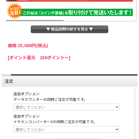
▼ 商品説明の続きを見る ▼
価格:
25,000円
(税込)
パチスロわっしょいでは、全ての台に「コイン不要機」を無料で取り付けて発送さ
[ポイント還元 250ポイント～]
せていただいております。コイン不要機をご利用になられますと、コインが必要な
くなり、払い出し音もしなくなりますのでオススメです♪
※コイン不要機が必要ない方は、ご注文時備考欄に
『コイン不要機なし』
と記載し
ていただきましたら、ご注文価格より
2000円引き
いたします。
注文
※在庫切れの台でも入荷している場合がありますので、電話かメールにてお問い合
わせ下さい。
追加オプション:
データカウンターの同時ご注文が可能です。
追加オプション:
イヤホンコンバーターXの同時ご注文が可能です。