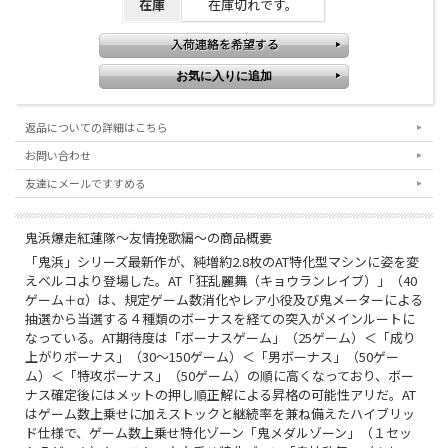
在庫
在庫切れです。
返品についての詳細はこちら
お問い合わせ
友達にメールですすめる
鬼浜爆走紅蓮隊～友情挽歌編～の商品概要
「鬼浜」シリーズ最新作が、純増約2.8枚のAT特化型マシンに姿を変
えベルコより登場した。AT「狂乱麗舞（キョウランレイブ）」（40
ゲーム＋α）は、規定ゲーム数消化やレア小役及び鬼メーターによる
抽選から当選する４種類のボーナスを経ての突入がメインルートに
なっている。AT期待度は「ボーナスゲーム」（25ゲーム）＜「成り
上がりボーナス」（30～150ゲーム）＜「男ボーナス」（50ゲー
ム）＜「特攻ボーナス」（50ゲーム）の順に高くなっており、ボー
ナス確定後にはメットの押し順正解による昇格の可能性アリだ。AT
はゲーム数上乗せに加えストックと継続率を兼ね備えたハイブリッ
ド仕様で、ゲーム数上乗せ特化ゾーン「鬼メダルゾーン」（１セッ