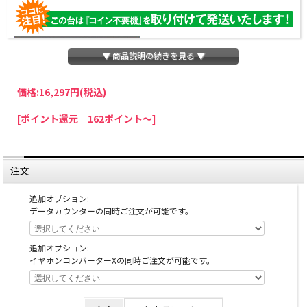
▼ 商品説明の続きを見る ▼
価格:
16,297円
(税込)
パチスロわっしょいでは、全ての台に「コイン不要機」を無料で取り付けて発送さ
[ポイント還元 162ポイント～]
せていただいております。コイン不要機をご利用になられますと、コインが必要な
くなり、払い出し音もしなくなりますのでオススメです♪
※コイン不要機が必要ない方は、ご注文時備考欄に
『コイン不要機なし』
と記載し
ていただきましたら、ご注文価格より
2000円引き
いたします。
注文
※在庫切れの台でも入荷している場合がありますので、電話かメールにてお問い合
わせ下さい。
追加オプション:
データカウンターの同時ご注文が可能です。
追加オプション:
イヤホンコンバーターXの同時ご注文が可能です。