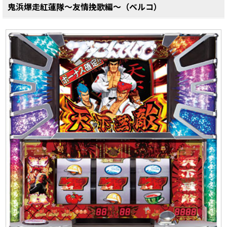
鬼浜爆走紅蓮隊～友情挽歌編～（ベルコ）