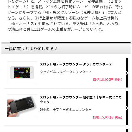
ト５ゲーム）と、ストック上乗せ特化ゾーン「鬼神乱舞」（１セッ
ト10ゲーム）を搭載。どちらも終了時にムービーが流れれば、特化
ゾーンがループする「極・鬼メダルゾーン（鬼神乱舞）」に突入と
なる。さらに、３桁上乗せが確定する強力なゲーム数上乗せ機能
「極・ボーナス」も搭載されている。突入後は「ふぅあ、ふぅあ」
の演出音と共に111ゲームの上乗せがループしていくぞ。
一緒に買うとより楽しめる♪
スロット用データカウンター タッチカウンター２
タッチパネル式データカウンター２
価格:18,000円(税込)
スロット用データカウンター 超小型！十字キー式ミニカ
ウンター
超小型！十字キー式ミニカウンター
価格:15,000円(税込)