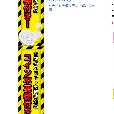
パチスロバンク
パチスロ実機販売店「家スロ王
国」