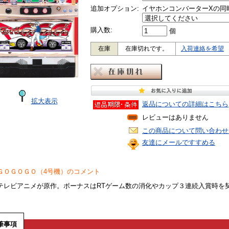
追加オプション:
イヤホンコンバーターXの同
購入数:
個
在庫
在庫切れです。
入荷連絡を希望
拡大表示
返品についての詳細はこちら
レビューはありません
この商品について問い合わせ
友達にメールですすめる
ＧＯＧＯＧＯ（4号機）のコメント
テレビアニメが原作。ボーナスはRTゲーム数の消化やカップ３連続入賞時を
筆事項