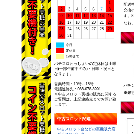
1
配送
2
3
4
5
6
7
8
交換
9
10
11
12
13
14
15
す。
16
17
18
19
20
21
22
なお
23
24
25
26
27
28
29
30
31
今日
定休日
12時まで
パチスロわっしょいの定休日は土曜
日(一部午前中のみ)・日曜・祝日と
なります。
営業時間：10時～18時
パチ
電話連絡先：088-678-8991
※銀
※中古スロット実機の販売に関する
ご質問は、上記連絡先までお願い致
します。
中古スロット関連
中古スロット台などの実機販売店