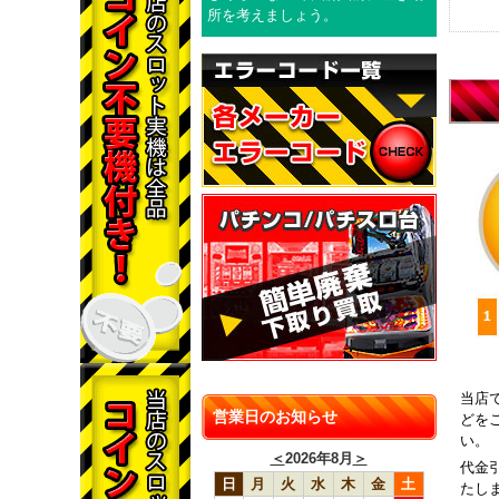
所を考えましょう。
当店
営業日のお知らせ
どを
い。
＜
2026年8月
＞
代金
日
月
火
水
木
金
土
たし