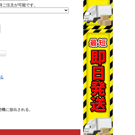
時ご注文が可能です。
る
契機に放出される。