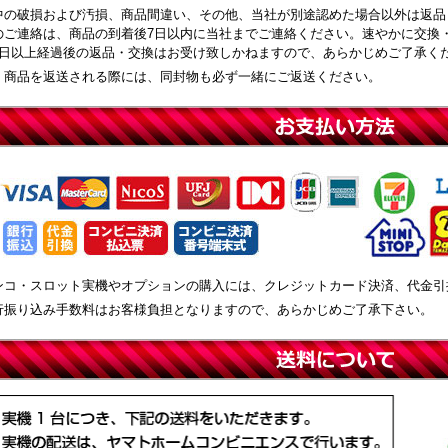
中の破損および汚損、商品間違い、その他、当社が別途認めた場合以外は返品
のご連絡は、商品の到着後7日以内に当社までご連絡ください。速やかに交換
8日以上経過後の返品・交換はお受け致しかねますので、あらかじめご了承く
、商品を返送される際には、同封物も必ず一緒にご返送ください。
ンコ・スロット実機やオプションの購入には、クレジットカード決済、代金引
行振り込み手数料はお客様負担となりますので、あらかじめご了承下さい。