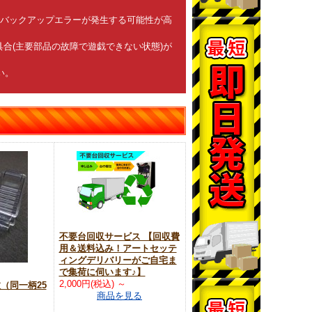
でバックアップエラーが発生する可能性が高
合(主要部品の故障で遊戯できない状態)が
い。
不要台回収サービス 【回収費
用＆送料込み！アートセッテ
ィングデリバリーがご自宅ま
で集荷に伺います♪】
2,000円(税込)
～
枚（同一柄25
商品を見る