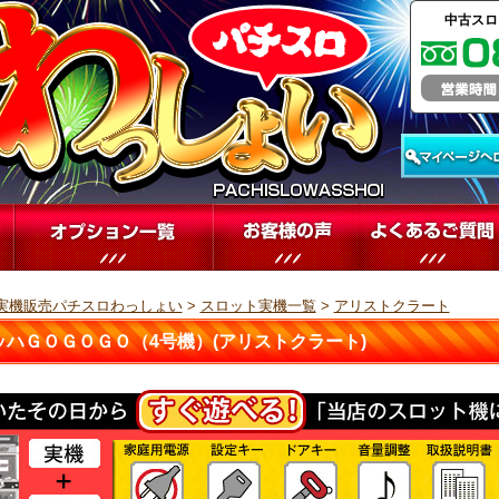
中古スロ
実機販売パチスロわっしょい
>
スロット実機一覧
>
アリストクラート
ッハＧＯＧＯＧＯ（4号機）(アリストクラート)