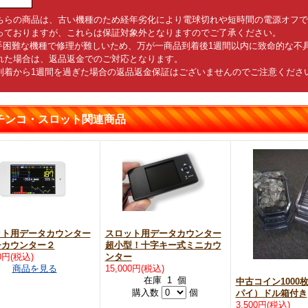
ちらの商品は、古い機種のため経年劣化により電球切れや短時間の電源オフ
っておりますが、これらは保証対象外となりますのでご了承ください。
手困難な機種で修理が難しいため、万が一商品到着後1週間以内に致命的な不具
れた場合は、返品返金でのご対応となります。
到着から1週間を過ぎた場合の返品返金保証はございませんのでご注意くださ
チンコ・スロット関連商品
ット用データカウンター
スロット用データカウンター
チカウンター２
超小型！十字キー式ミニカウ
00円(税込)
ンター
商品を見る
15,000円(税込)
在庫 1 個
中古コイン1000
購入数
個
パイ）ドル箱付き
3,500円(税込)