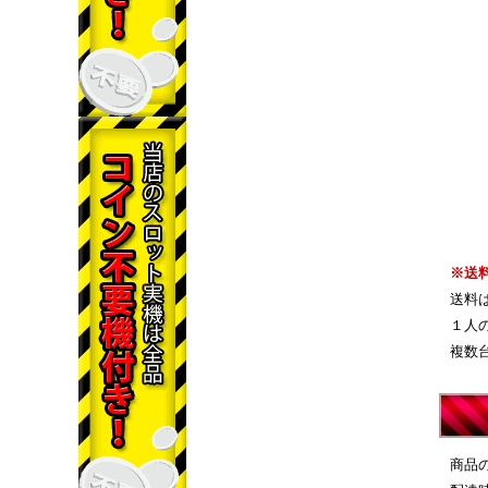
※送
送料
１人
複数
商品