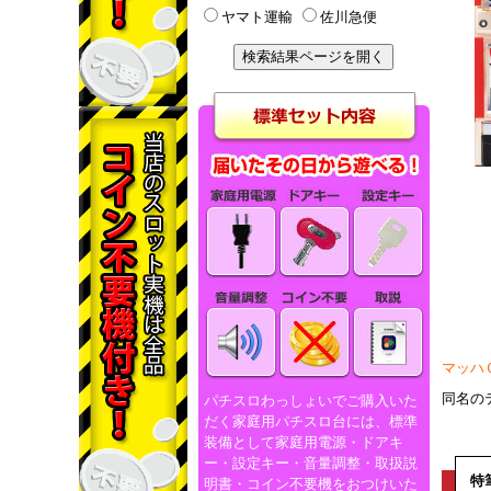
ヤマト運輸
佐川急便
マッハ
同名の
パチスロわっしょいでご購入いた
だく家庭用パチスロ台には、標準
装備として家庭用電源・ドアキ
ー・設定キー・音量調整・取扱説
特
明書・コイン不要機をおつけいた