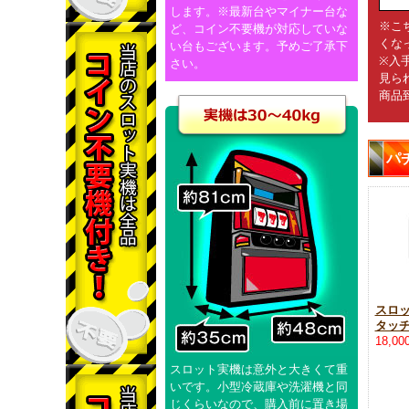
します。※最新台やマイナー台な
※こ
ど、コイン不要機が対応していな
くな
い台もございます。予めご了承下
※入
さい。
見ら
商品
パ
スロ
タッ
18,0
スロット実機は意外と大きくて重
いです。小型冷蔵庫や洗濯機と同
じくらいなので、購入前に置き場