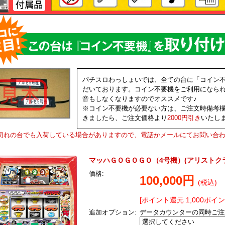
パチスロわっしょいでは、全ての台に「コイン
だいております。コイン不要機をご利用になら
音もしなくなりますのでオススメです♪
※コイン不要機が必要ない方は、ご注文時備考
きましたら、ご注文価格より
2000円引き
いたし
切れの台でも入荷している場合がありますので、電話かメールにてお問い合
マッハＧＯＧＯＧＯ（4号機）(アリストク
価格:
100,000円
(税込)
[ポイント還元 1,000ポイ
追加オプション:
データカウンターの同時ご注