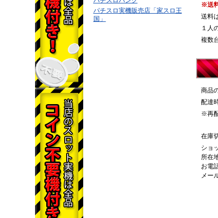
パチスロバンク
※送
パチスロ実機販売店「家スロ王
送料
国」
１人
複数
商品
配達
※再
在庫
ショ
所在地
お電話
メー