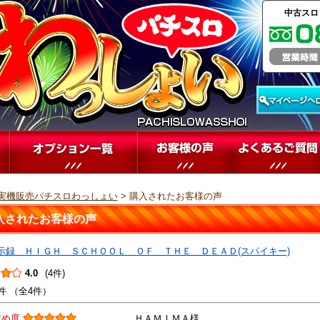
中古スロ
実機販売パチスロわっしょい
> 購入されたお客様の声
入されたお客様の声
示録 ＨＩＧＨ ＳＣＨＯＯＬ ＯＦ ＴＨＥ ＤＥＡＤ(スパイキー)
4.0
(4件)
件 （全4件）
すめ度
ＨＡＭＩＭＡ様