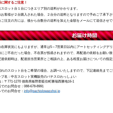
料に関するご注意！
はスロット台１台につきエリア別の送料がかかります。
のお客様が２台購入された場合、２台分の送料となりますので予めご了承下さ
台ご注文の方には、後から台数分の送料を加えた金額をメールにて送信させて
の在庫状況にもよりますが、通常は5～7営業日以内にアートセッティングデ
時にご不在だった場合、不在票が投函されますので、再配達の依頼をお願い致
配達依頼時は、配達担当営業所とご相談の上、ある程度お届けについての指定
切れのスロット台をご希望の場合、お調べいたしますので、下記連絡先までご
ップ名：中古スロット実機販売のパチスロわっしょい
：〒771-1270 徳島県板野郡藍住町勝瑞西勝地16-1
でのお問合せ：088-678-8991
ルでのお問合せ：
info@pachislowasshoi.jp