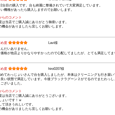
で2台目の購入です。台も綺麗に整備されていて大変満足しています。
しい機種があったら購入しますのでお願いします。
からのコメント
度は当店でご購入誠にありがとう御座います。
の機会がありましたら宜しくお願いします。
すめ度
Lavi様
もんだいありません。
、価格が他店よりかなりやすかったので心配してましたが、とても満足してま
すめ度
hiro0207様
初めてわっじょいさんで台を購入しましたが、本体はクリーニングも行き届い
に良い状態で満足しています。今後ブラックラグーン２がでるのでまたわっし
うございました。
からのコメント
度は当店でご購入誠にありがとうございます。
しょいです！ｗ
して頂きうれしいです。
の機会がありましたら宜しくお願いします。