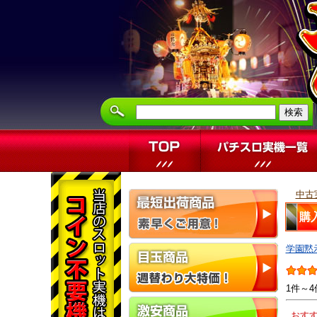
中古
購
学園黙
1件～4
おす