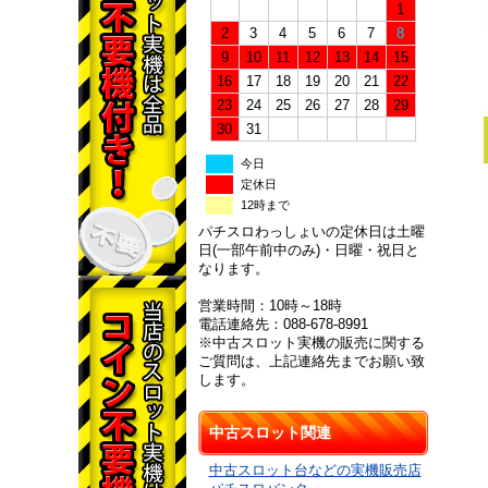
1
2
3
4
5
6
7
8
9
10
11
12
13
14
15
16
17
18
19
20
21
22
23
24
25
26
27
28
29
30
31
今日
定休日
12時まで
パチスロわっしょいの定休日は土曜
日(一部午前中のみ)・日曜・祝日と
なります。
営業時間：10時～18時
電話連絡先：088-678-8991
※中古スロット実機の販売に関する
ご質問は、上記連絡先までお願い致
します。
中古スロット関連
中古スロット台などの実機販売店