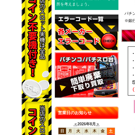
所を考えましょう。
パチ
※銀
営業日のお知らせ
＜
2026年8月
＞
日
月
火
水
木
金
土