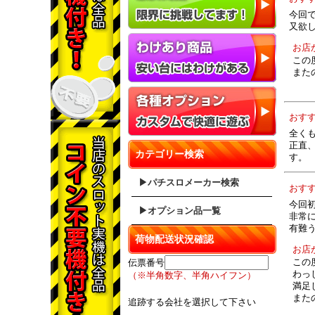
今回
又欲
お店
この
また
おす
全く
正直
カテゴリー検索
す。
▶パチスロメーカー検索
おす
今回
▶オプション品一覧
非常
有難
荷物配送状況確認
お店
この
伝票番号
わっ
（※半角数字、半角ハイフン）
満足
また
追跡する会社を選択して下さい