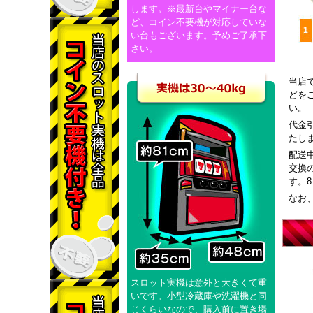
します。※最新台やマイナー台な
ど、コイン不要機が対応していな
い台もございます。予めご了承下
さい。
当店
どを
い。
代金
たし
配送
交換
す。
なお
スロット実機は意外と大きくて重
いです。小型冷蔵庫や洗濯機と同
じくらいなので、購入前に置き場