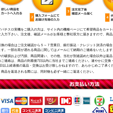
でパチスロ実機をご購入の方は、サイト内の機種ページにて希望商品をカート
ご入力下さい。注文後、確認メールがお客様と弊社双方に届きますので、商品
引換の場合はご注文確認から５～７営業日、銀行振込・クレジット決済の場合
ます。一部出荷が遅れる商品に関してはメールにて納期のご連絡をいたします
中の破損および汚損、商品間違い、その他、当社が別途認めた場合以外は返品
のご連絡は、商品の到着後7日以内に当社までご連絡ください。速やかに交換
8日以上経過後の返品・交換はお受け致しかねますので、あらかじめご了承く
、商品を返送される際には、同封物も必ず一緒にご返送ください。