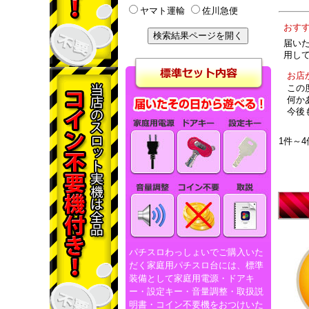
ヤマト運輸
佐川急便
おす
届い
用して
お店
この
何か
今後
1件～4
パチスロわっしょいでご購入いた
だく家庭用パチスロ台には、標準
装備として家庭用電源・ドアキ
ー・設定キー・音量調整・取扱説
明書・コイン不要機をおつけいた