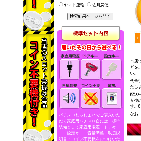
ヤマト運輸
佐川急便
当店
どを
い。
代金
たし
配送
交換
す。
なお
パチスロわっしょいでご購入いた
だく家庭用パチスロ台には、標準
装備として家庭用電源・ドアキ
ー・設定キー・音量調整・取扱説
明書・コイン不要機をおつけいた