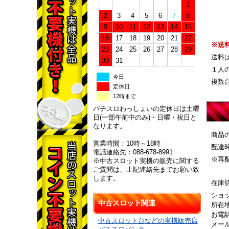
1
2
3
4
5
6
7
8
9
10
11
12
13
14
15
16
17
18
19
20
21
22
※送
23
24
25
26
27
28
29
送料
30
31
１人
今日
複数
定休日
12時まで
パチスロわっしょいの定休日は土曜
日(一部午前中のみ)・日曜・祝日と
なります。
商品
営業時間：10時～18時
配達
電話連絡先：088-678-8991
※再
※中古スロット実機の販売に関する
ご質問は、上記連絡先までお願い致
します。
在庫
ショ
中古スロット関連
所在地
お電話
中古スロット台などの実機販売店
メー