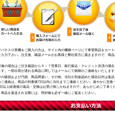
でパチスロ実機をご購入の方は、サイト内の機種ページにて希望商品をカート
ご入力下さい。注文後、確認メールがお客様と弊社双方に届きますので、商品
引換の場合はご注文確認から５～７営業日、銀行振込・クレジット決済の場合
ます。一部出荷が遅れる商品に関してはメールにて納期のご連絡をいたします
中の破損および汚損、商品間違い、その他、当社が別途認めた場合以外は返品
のご連絡は、商品の到着後7日以内に当社までご連絡ください。速やかに交換
8日以上経過後の返品・交換はお受け致しかねますので、あらかじめご了承く
、商品を返送される際には、同封物も必ず一緒にご返送ください。