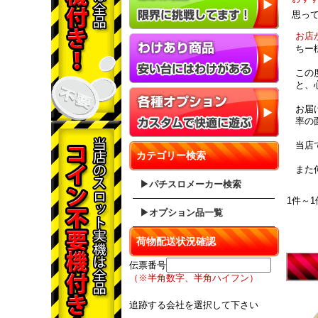
思っ
お店
ちー
この
と、
お届
率の
当店
カテゴリー検索
また
▶パチスロメーカー検索
1件～1
▶オプション品一覧
荷物配送状況確認
伝票番号
（※半角数字、半角ハイフン）
追跡する会社を選択して下さい