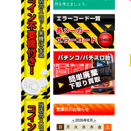
所を考えましょう。
営業日のお知らせ
＜
2026年8月
＞
日
月
火
水
木
金
土