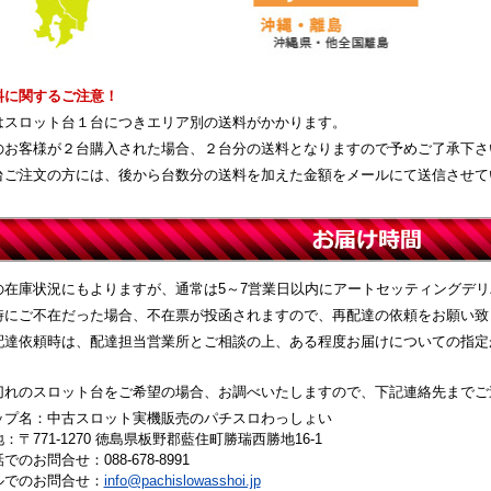
料に関するご注意！
はスロット台１台につきエリア別の送料がかかります。
のお客様が２台購入された場合、２台分の送料となりますので予めご了承下さ
台ご注文の方には、後から台数分の送料を加えた金額をメールにて送信させて
の在庫状況にもよりますが、通常は5～7営業日以内にアートセッティングデ
時にご不在だった場合、不在票が投函されますので、再配達の依頼をお願い致
配達依頼時は、配達担当営業所とご相談の上、ある程度お届けについての指定
切れのスロット台をご希望の場合、お調べいたしますので、下記連絡先までご
ップ名：中古スロット実機販売のパチスロわっしょい
：〒771-1270 徳島県板野郡藍住町勝瑞西勝地16-1
でのお問合せ：088-678-8991
ルでのお問合せ：
info@pachislowasshoi.jp