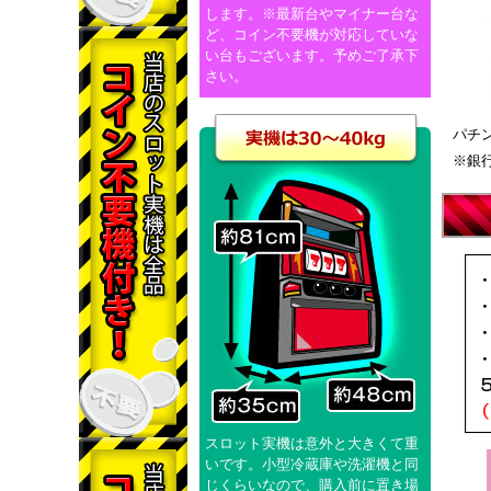
します。※最新台やマイナー台な
ど、コイン不要機が対応していな
い台もございます。予めご了承下
さい。
パチ
※銀
スロット実機は意外と大きくて重
いです。小型冷蔵庫や洗濯機と同
じくらいなので、購入前に置き場