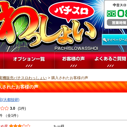
中古スロ
実機販売パチスロわっしょい
> 購入されたお客様の声
入されたお客様の声
宗(大都技研)
3.0
(1件)
件 （全1件）
すめ度
ちー様