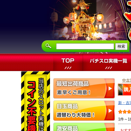
中古
購
新・吉
1件～1
おす