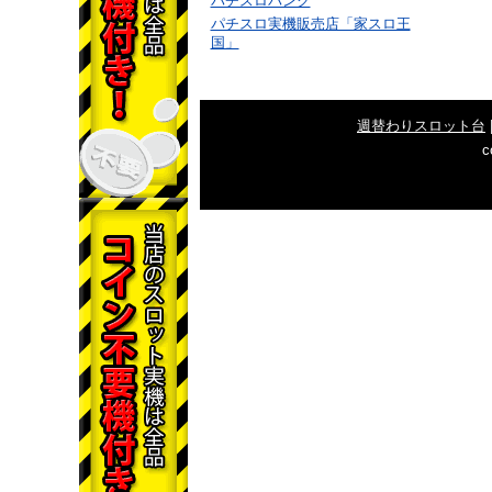
パチスロバンク
パチスロ実機販売店「家スロ王
国」
週替わりスロット台
c