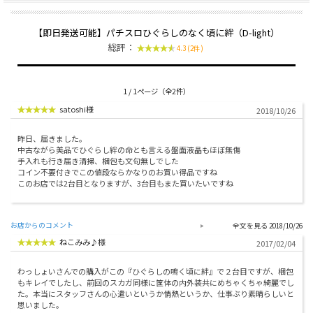
【即日発送可能】パチスロひぐらしのなく頃に絆（D-light）
総評：
4.3 (2件)
1 / 1ページ（全2件）
satoshi様
2018/10/26
昨日、届きました。
中古ながら美品でひぐらし絆の命とも言える盤面液晶もほぼ無傷
手入れも行き届き清掃、梱包も文句無しでした
コイン不要付きでこの値段ならかなりのお買い得品ですね
このお店では2台目となりますが、3台目もまた買いたいですね
お店からのコメント
2018/10/26
ねこみみ♪様
2017/02/04
わっしょいさんでの購入がこの『ひぐらしの鳴く頃に絆』で２台目ですが、梱包
もキレイでしたし、前回のスカガ同様に筐体の内外装共にめちゃくちゃ綺麗でし
た。本当にスタッフさんの心遣いというか情熱というか、仕事ぶり素晴らしいと
思いました。