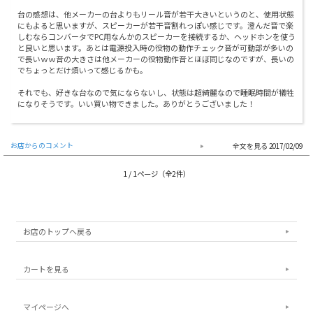
台の感想は、他メーカーの台よりもリール音が若干大きいというのと、使用状態
にもよると思いますが、スピーカーが若干音割れっぽい感じです。澄んだ音で楽
しむならコンバータでPC用なんかのスピーカーを接続するか、ヘッドホンを使う
と良いと思います。あとは電源投入時の役物の動作チェック音が可動部が多いの
で長いｗｗ音の大きさは他メーカーの役物動作音とほぼ同じなのですが、長いの
でちょっとだけ煩いって感じるかも。
それでも、好きな台なので気にならないし、状態は超綺麗なので睡眠時間が犠牲
になりそうです。いい買い物できました。ありがとうございました！
お店からのコメント
2017/02/09
1 / 1ページ（全2件）
お店のトップへ戻る
カートを見る
マイページへ